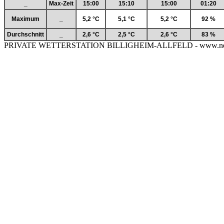
_
Max-Zeit
15:00
15:10
15:00
01:20
Maximum
_
5,2 °C
5,1 °C
5,2 °C
92 %
Durchschnitt
_
2,6 °C
2,5 °C
2,6 °C
83 %
PRIVATE WETTERSTATION BILLIGHEIM-ALLFELD - www.neckar-