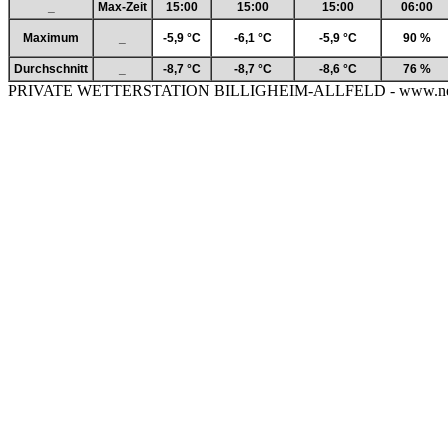
_
Max-Zeit
15:00
15:00
15:00
06:00
Maximum
_
-5,9 °C
-6,1 °C
-5,9 °C
90 %
Durchschnitt
_
-8,7 °C
-8,7 °C
-8,6 °C
76 %
PRIVATE WETTERSTATION BILLIGHEIM-ALLFELD - www.neckar-