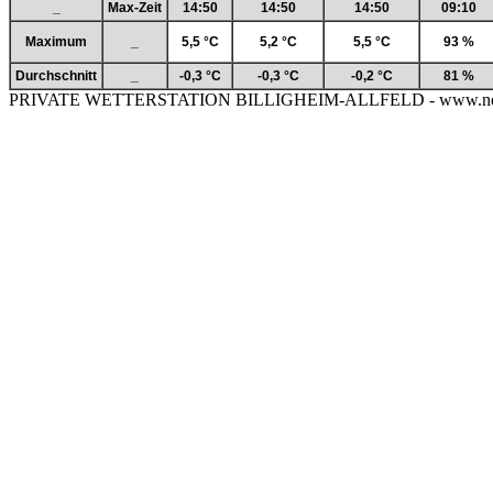
_
Max-Zeit
14:50
14:50
14:50
09:10
Maximum
_
5,5 °C
5,2 °C
5,5 °C
93 %
Durchschnitt
_
-0,3 °C
-0,3 °C
-0,2 °C
81 %
PRIVATE WETTERSTATION BILLIGHEIM-ALLFELD - www.neckar-