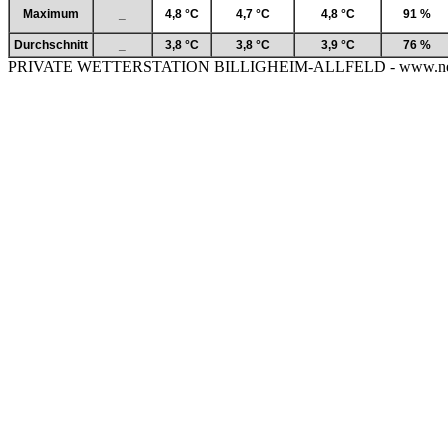
Maximum
_
4,8 °C
4,7 °C
4,8 °C
91 %
Durchschnitt
_
3,8 °C
3,8 °C
3,9 °C
76 %
PRIVATE WETTERSTATION BILLIGHEIM-ALLFELD - www.neckar-