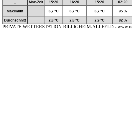
_
Max-Zeit
15:20
16:20
15:20
02:20
Maximum
_
6,7 °C
6,7 °C
6,7 °C
95 %
Durchschnitt
_
2,8 °C
2,8 °C
2,9 °C
82 %
PRIVATE WETTERSTATION BILLIGHEIM-ALLFELD - www.neckar-