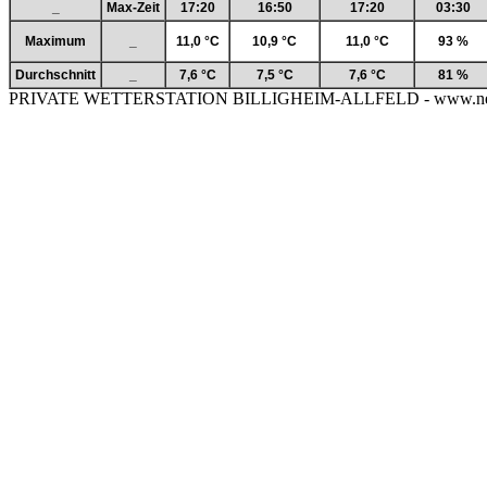
_
Max-Zeit
17:20
16:50
17:20
03:30
Maximum
_
11,0 °C
10,9 °C
11,0 °C
93 %
Durchschnitt
_
7,6 °C
7,5 °C
7,6 °C
81 %
PRIVATE WETTERSTATION BILLIGHEIM-ALLFELD - www.neckar-