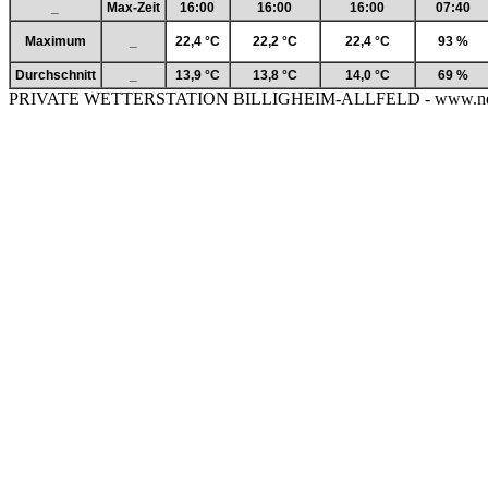
_
Max-Zeit
16:00
16:00
16:00
07:40
Maximum
_
22,4 °C
22,2 °C
22,4 °C
93 %
Durchschnitt
_
13,9 °C
13,8 °C
14,0 °C
69 %
PRIVATE WETTERSTATION BILLIGHEIM-ALLFELD - www.neckar-