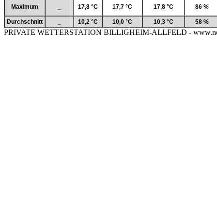
Maximum
_
17,8 °C
17,7 °C
17,8 °C
86 %
Durchschnitt
_
10,2 °C
10,0 °C
10,3 °C
58 %
PRIVATE WETTERSTATION BILLIGHEIM-ALLFELD - www.neckar-