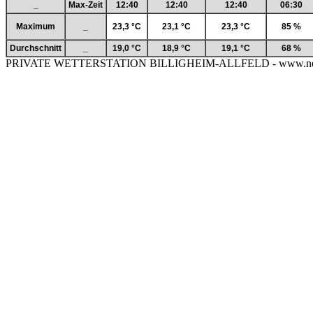
_
Max-Zeit
12:40
12:40
12:40
06:30
Maximum
_
23,3 °C
23,1 °C
23,3 °C
85 %
Durchschnitt
_
19,0 °C
18,9 °C
19,1 °C
68 %
PRIVATE WETTERSTATION BILLIGHEIM-ALLFELD - www.neckar-