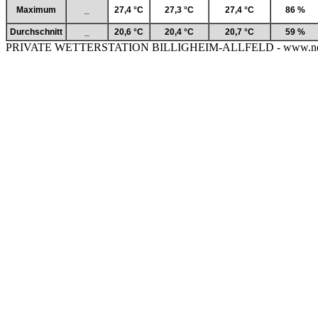
Maximum
_
27,4 °C
27,3 °C
27,4 °C
86 %
Durchschnitt
_
20,6 °C
20,4 °C
20,7 °C
59 %
PRIVATE WETTERSTATION BILLIGHEIM-ALLFELD - www.neckar-