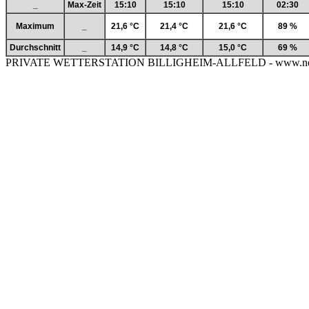
_
Max-Zeit
15:10
15:10
15:10
02:30
Maximum
_
21,6 °C
21,4 °C
21,6 °C
89 %
Durchschnitt
_
14,9 °C
14,8 °C
15,0 °C
69 %
PRIVATE WETTERSTATION BILLIGHEIM-ALLFELD - www.neckar-