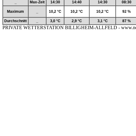
_
Max-Zeit
14:30
14:40
14:30
08:30
Maximum
_
10,2 °C
10,2 °C
10,2 °C
92 %
Durchschnitt
_
3,0 °C
2,9 °C
3,1 °C
87 %
PRIVATE WETTERSTATION BILLIGHEIM-ALLFELD - www.neckar-