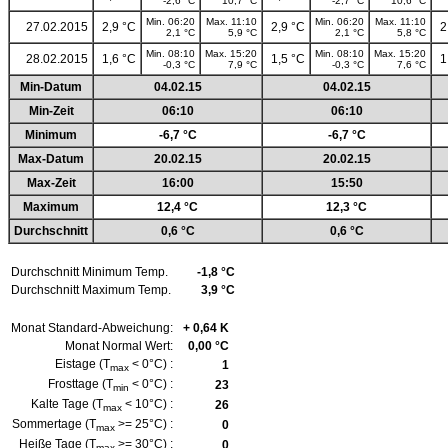
-2,6 °C
10,7 °C
-2,7 °C
10,6 °C
Min. 06:20
Max. 11:10
Min. 06:20
Max. 11:10
27.02.2015
2,9 °C
2,9 °C
2
2,1 °C
5,9 °C
2,1 °C
5,8 °C
Min. 08:10
Max. 15:20
Min. 08:10
Max. 15:20
28.02.2015
1,6 °C
1,5 °C
1
-0,3 °C
7,9 °C
-0,3 °C
7,6 °C
Min-Datum
04.02.15
04.02.15
Min-Zeit
06:10
06:10
Minimum
-6,7 °C
-6,7 °C
Max-Datum
20.02.15
20.02.15
Max-Zeit
16:00
15:50
Maximum
12,4 °C
12,3 °C
Durchschnitt
0,6 °C
0,6 °C
Durchschnitt Minimum Temp.
-1,8 °C
Durchschnitt Maximum Temp.
3,9 °C
Monat Standard-Abweichung:
+ 0,64 K
Monat Normal Wert:
0,00 °C
Eistage (T
< 0°C) :
1
max
Frosttage (T
< 0°C) :
23
min
Kalte Tage (T
< 10°C) :
26
max
Sommertage (T
>= 25°C) :
0
max
Heiße Tage (T
>= 30°C) :
0
max