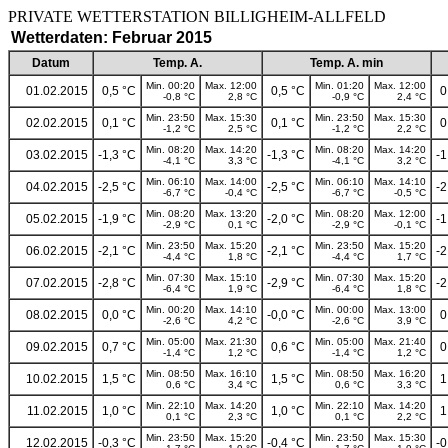
PRIVATE WETTERSTATION BILLIGHEIM-ALLF
Wetterdaten: Februar 2015
Datum
Temp. A.
Temp. A. min
Min. 00:20
Max. 12:00
Min. 01:20
Max. 12:00
01.02.2015
0,5 °C
0,5 °C
0
-0,8 °C
2,8 °C
-0,9 °C
2,4 °C
Min. 23:50
Max. 15:30
Min. 23:50
Max. 15:30
02.02.2015
0,1 °C
0,1 °C
0
-1,2 °C
2,5 °C
-1,2 °C
2,2 °C
Min. 08:20
Max. 14:20
Min. 08:20
Max. 14:20
03.02.2015
-1,3 °C
-1,3 °C
-1
-4,1 °C
3,3 °C
-4,1 °C
3,2 °C
Min. 06:10
Max. 14:00
Min. 06:10
Max. 14:10
04.02.2015
-2,5 °C
-2,5 °C
-2
-6,7 °C
-0,4 °C
-6,7 °C
-0,5 °C
Min. 08:20
Max. 13:20
Min. 08:20
Max. 12:00
05.02.2015
-1,9 °C
-2,0 °C
-1
-2,9 °C
0,1 °C
-2,9 °C
-0,1 °C
Min. 23:50
Max. 15:20
Min. 23:50
Max. 15:20
06.02.2015
-2,1 °C
-2,1 °C
-2
-4,4 °C
1,8 °C
-4,4 °C
1,7 °C
Min. 07:30
Max. 15:10
Min. 07:30
Max. 15:20
07.02.2015
-2,8 °C
-2,9 °C
-2
-6,4 °C
1,9 °C
-6,4 °C
1,8 °C
Min. 00:20
Max. 14:10
Min. 00:00
Max. 13:00
08.02.2015
0,0 °C
-0,0 °C
0
-2,6 °C
4,2 °C
-2,6 °C
3,9 °C
Min. 05:00
Max. 21:30
Min. 05:00
Max. 21:40
09.02.2015
0,7 °C
0,6 °C
0
-1,4 °C
1,2 °C
-1,4 °C
1,2 °C
Min. 08:50
Max. 16:10
Min. 08:50
Max. 16:20
10.02.2015
1,5 °C
1,5 °C
1
0,6 °C
3,4 °C
0,6 °C
3,3 °C
Min. 22:10
Max. 14:20
Min. 22:10
Max. 14:20
11.02.2015
1,0 °C
1,0 °C
1
0,1 °C
2,3 °C
0,1 °C
2,2 °C
Min. 23:50
Max. 15:20
Min. 23:50
Max. 15:30
12.02.2015
-0,3 °C
-0,4 °C
-0