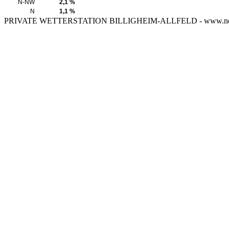
N-NW
2,1 %
N
1,1 %
PRIVATE WETTERSTATION BILLIGHEIM-ALLFELD - www.neckar-