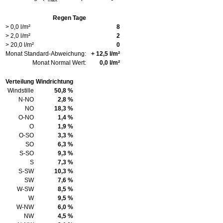
Regen Tage
> 0,0 l/m²
8
> 2,0 l/m²
2
> 20,0 l/m²
0
Monat Standard-Abweichung:
+ 12,5 l/m²
Monat Normal Wert:
0,0 l/m²
Verteilung
Windrichtung
Windstille
50,8 %
N-NO
2,8 %
NO
18,3 %
O-NO
1,4 %
O
1,9 %
O-SO
3,3 %
SO
6,3 %
S-SO
9,3 %
S
7,3 %
S-SW
10,3 %
SW
7,6 %
W-SW
8,5 %
W
9,5 %
W-NW
6,0 %
NW
4,5 %